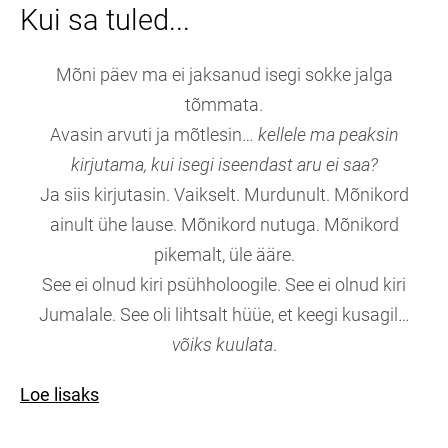
Kui sa tuled...
Mõni päev ma ei jaksanud isegi sokke jalga
tõmmata.
Avasin arvuti ja mõtlesin…
kellele ma peaksin
kirjutama, kui isegi iseendast aru ei saa?
Ja siis kirjutasin. Vaikselt. Murdunult. Mõnikord
ainult ühe lause. Mõnikord nutuga. Mõnikord
pikemalt, üle ääre.
See ei olnud kiri psühholoogile. See ei olnud kiri
Jumalale. See oli lihtsalt hüüe, et keegi kusagil…
võiks kuulata
.
Loe lisaks