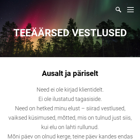
TEEÄÄRSED VESTLUSED
Ausalt ja päriselt
Need ei ole kirjad klientidelt.
Ei ole ilustatud tagasiside.
Need on hetked minu elust – siirad vestlused,
vaiksed küsimused, mõtted, mis on tulnud just siis,
kui elu on lahti rullunud.
Mõni päev on olnud kerge, teine päev kandes endas