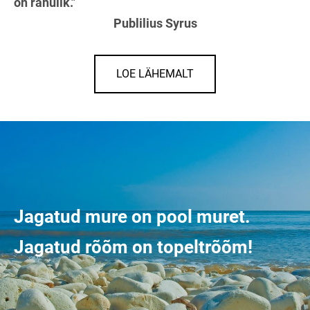
on rahulik."
Publilius Syrus
LOE LÄHEMALT
Jagatud mure on pool muret.
Jagatud rõõm on topeltrõõm!