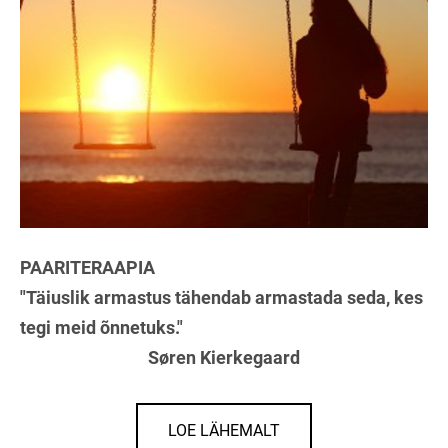
PAARITERAAPIA
"Täiuslik armastus tähendab armastada seda,
kes
tegi meid õnnetuks."
Søren Kierkegaard
LOE LÄHEMALT